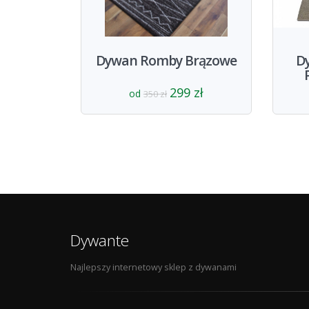
Dywan Romby Brązowe
D
299 zł
od
350 zł
Dywante
Najlepszy internetowy sklep z dywanami