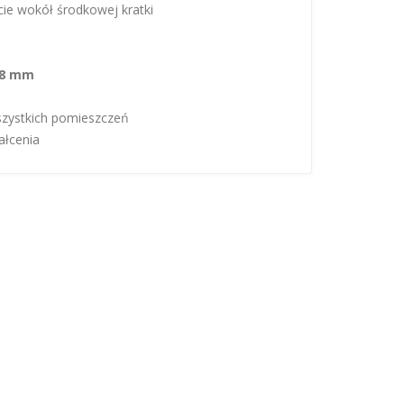
cie wokół środkowej kratki
8 mm
zystkich pomieszczeń
ałcenia