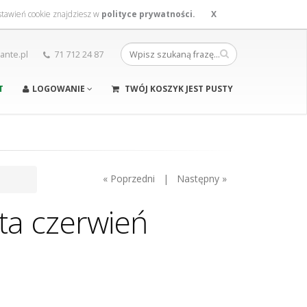
ustawień cookie znajdziesz w
polityce prywatności.
X
nte.pl
71 712 24 87
T
LOGOWANIE
TWÓJ KOSZYK JEST PUSTY
« Poprzedni | Następny »
ta czerwień