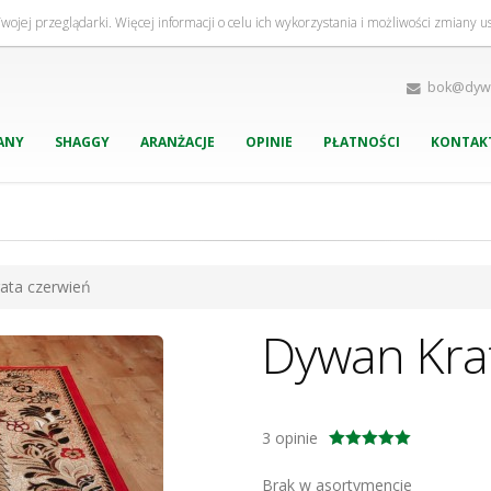
Twojej przeglądarki. Więcej informacji o celu ich wykorzystania i możliwości zmiany 
bok@dywa
ANY
SHAGGY
ARANŻACJE
OPINIE
PŁATNOŚCI
KONTAK
ata czerwień
Dywan Kra
3
opinie
5,0
/ 5
Brak w asortymencie