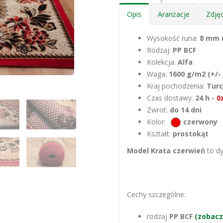
Opis
Aranżacje
Zdjęc
Wysokość runa:
8 mm 
Rodzaj:
PP BCF
Kolekcja:
Alfa
Waga:
1600 g/m2 (+/-
Kraj pochodzenia:
Turc
Czas dostawy:
24 h -
0
Zwrot:
do 14 dni
Kolor:
czerwony
Kształt:
prostokąt
Model Krata czerwień
to dy
Cechy szczególne:
rodzaj
PP BCF
(zobacz