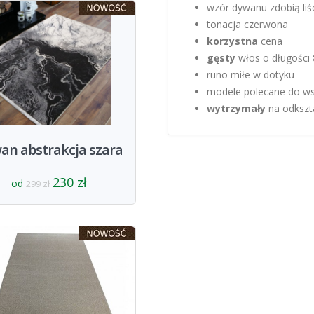
wzór dywanu zdobią liś
tonacja czerwona
korzystna
cena
gęsty
włos o długości
runo miłe w dotyku
modele polecane do ws
wytrzymały
na odkszt
an abstrakcja szara
230 zł
od
299 zł