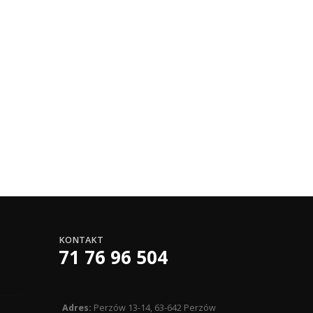
KONTAKT
71 76 96 504
Adres:
Perzów 13-14, 63-642 Perzów