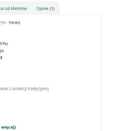
ia od klientów
Opinie (3)
(+/- 1mm)
 5%)
ja
zł
wan z kolekcji tradycyjnej.
 więcej)