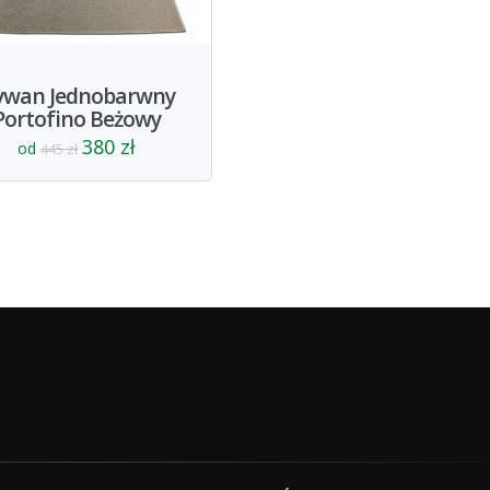
ywan Jednobarwny
Portofino Beżowy
380 zł
od
445 zł