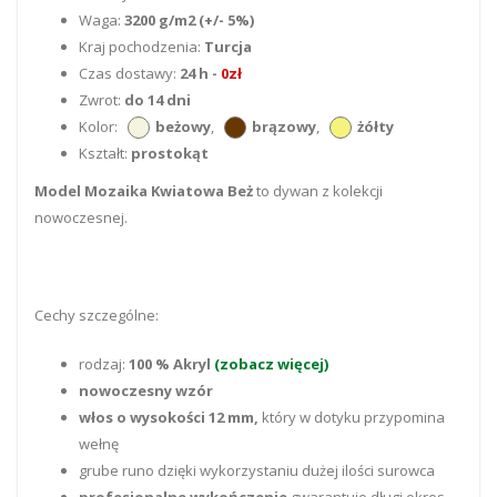
Waga:
3200 g/m2 (+/- 5%)
Kraj pochodzenia:
Turcja
Czas dostawy:
24 h -
0zł
Zwrot:
do 14 dni
Kolor:
beżowy
,
brązowy
,
żółty
Kształt:
prostokąt
Model Mozaika Kwiatowa Beż
to dywan z kolekcji
nowoczesnej.
Cechy szczególne:
rodzaj:
100 % Akryl
(zobacz więcej)
nowoczesny wzór
włos o wysokości 12 mm,
który w dotyku przypomina
wełnę
grube runo dzięki wykorzystaniu dużej ilości surowca
profesjonalne wykończenie
gwarantuje długi okres