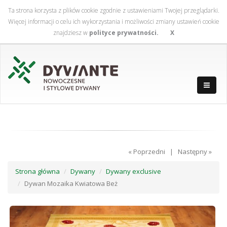
Ta strona korzysta z plików cookie zgodnie z ustawieniami Twojej przeglądarki.
Więcej informacji o celu ich wykorzystania i możliwości zmiany ustawień cookie
znajdziesz w
polityce prywatności.
X
« Poprzedni | Następny »
Strona główna
Dywany
Dywany exclusive
Dywan Mozaika Kwiatowa Beż