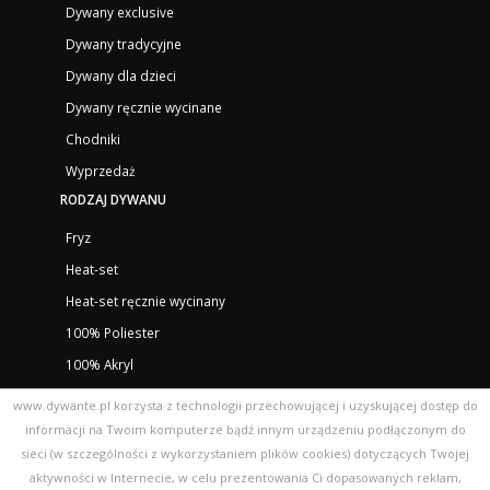
Dywany exclusive
Dywany tradycyjne
Dywany dla dzieci
Dywany ręcznie wycinane
Chodniki
Wyprzedaż
RODZAJ DYWANU
Fryz
Heat-set
Heat-set ręcznie wycinany
100% Poliester
100% Akryl
100% Viscose
www.dywante.pl korzysta z technologii przechowującej i uzyskującej dostęp do
PP BCF
informacji na Twoim komputerze bądź innym urządzeniu podłączonym do
sieci (w szczególności z wykorzystaniem plików cookies) dotyczących Twojej
FAQ
aktywności w Internecie, w celu prezentowania Ci dopasowanych reklam,