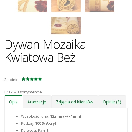
Dywan Mozaika
Kwiatowa Beż
3
opinie
5,0
/ 5
Brak w asortymencie
Opis
Aranżacje
Zdjęcia od klientów
Opinie (3)
Wysokość runa:
12 mm (+/- 1mm)
Rodzaj:
100% Akryl
Kolekcja:
Parilti